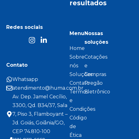
resultados
Redes sociais
Menu
Nossas
soluções
Home
Sobre
Cotações
Contato
nós
e
Soluções
Compras
Whatsapp
Contato
Pregão
atendimento@huma.com.br
Termos
Eletrônico
Av. Dep. Jamel Cecílio,
e
3300, Qd. B34/37, Sala
Condições
7, Piso 3, Flamboyant –
Código
Jd. Goiás, Goiânia/GO,
de
CEP 74.810-100
Ética