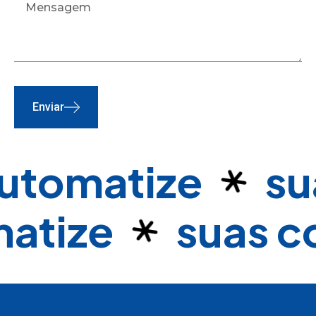
Enviar
utomatize
su
atize
suas c