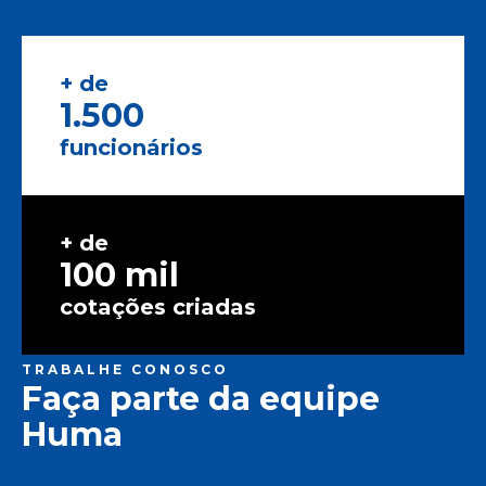
+ de
1.500
funcionários
+ de
100 mil
cotações criadas
TRABALHE CONOSCO
Faça parte da equipe
Huma