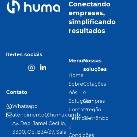
Conectando
empresas,
simplificando
resultados
Redes sociais
Menu
Nossas
soluções
Home
Sobre
Cotações
Contato
nós
e
Soluções
Compras
Whatsapp
Contato
Pregão
atendimento@huma.com.br
Termos
Eletrônico
Av. Dep. Jamel Cecílio,
e
3300, Qd. B34/37, Sala
Condições