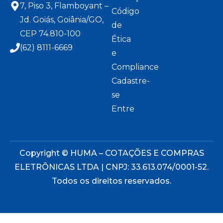
7, Piso 3, Flamboyant –
Código
Jd. Goiás, Goiânia/GO,
de
CEP 74.810-100
Ética
(62) 8111-6669
e
Compliance
Cadastre-
se
Entre
Copyright © HUMA – COTAÇÕES E COMPRAS
ELETRÔNICAS LTDA | CNPJ: 33.613.074/0001-52.
Todos os direitos reservados.